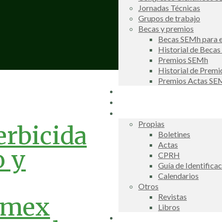
Jornadas Técnicas
Grupos de trabajo
Becas y premios
Becas SEMh para e
Historial de Beca
Premios SEMh
Historial de Prem
Premios Actas S
Noticias
Galería de fotos
Publicaciones
Propias
erbicida
Boletines
Actas
o y
CPRH
Guía de Identifica
Calendarios
Otros
Revistas
umex
Libros
Información de interés