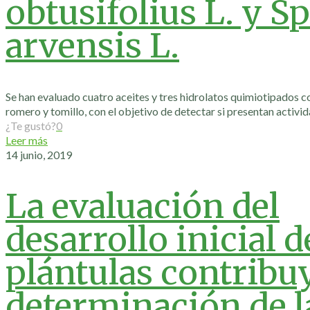
obtusifolius L. y S
arvensis L.
Se han evaluado cuatro aceites y tres hidrolatos quimiotipados 
romero y tomillo, con el objetivo de detectar si presentan activid
¿Te gustó?
0
Leer más
14 junio, 2019
La evaluación del
desarrollo inicial d
plántulas contribuy
determinación de l