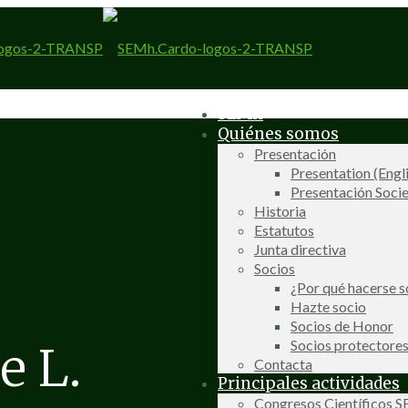
SEMh
Quiénes somos
Presentación
Presentation (Engl
Presentación Socie
Historia
Estatutos
Junta directiva
Socios
¿Por qué hacerse s
Hazte socio
Socios de Honor
Socios protectore
e L.
Contacta
Principales actividades
Congresos Científicos 