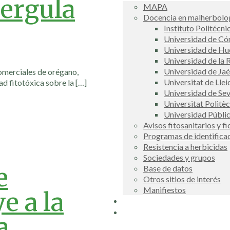
pergula
MAPA
Docencia en malherbolog
Instituto Politécni
Universidad de C
Universidad de Hu
Universidad de la R
Universidad de Ja
comerciales de orégano,
Universitat de Llei
ad fitotóxica sobre la
[…]
Universidad de Sev
Universitat Politè
Universidad Públi
Avisos fitosanitarios y f
Programas de identifica
Resistencia a herbicidas
Sociedades y grupos
e
Base de datos
Otros sitios de interés
Manifiestos
e a la
Buscador
COSCE
a