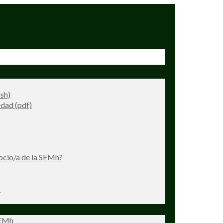
ish)
dad (pdf)
ocio/a de la SEMh?
s
SEMh