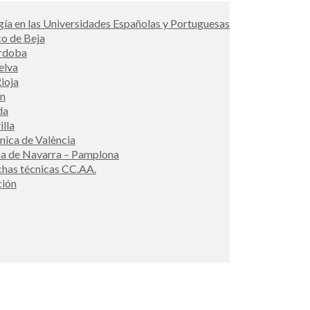
ía en las Universidades Españolas y Portuguesas
co de Beja
órdoba
elva
ioja
én
da
illa
cnica de València
ca de Navarra – Pamplona
ichas técnicas CC.AA.
ción