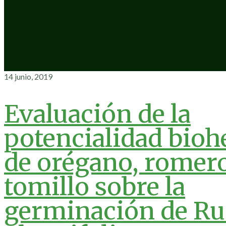
14 junio, 2019
Evaluación de la
potencialidad bioh
de orégano, romer
tomillo sobre la
germinación de R