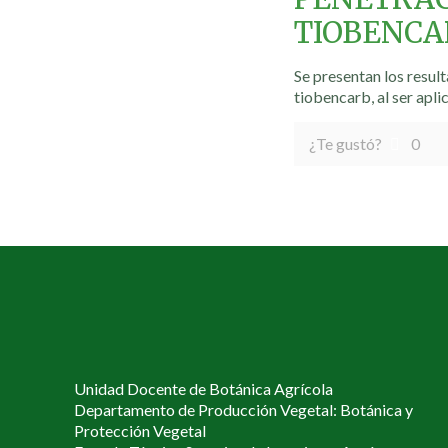
TIOBENCA
Se presentan los resul
tiobencarb, al ser apl
¿Te gustó?
0
Unidad Docente de Botánica Agrícola
Departamento de Producción Vegetal: Botánica y
Protección Vegetal