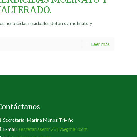
NALTERADO.
s herbicidas residuales del arroz molinato y
Leer más
Contáctanos
Secretaría: Marina Muñoz Triviño
E-mail:
secretariasemh2019@gmail.com