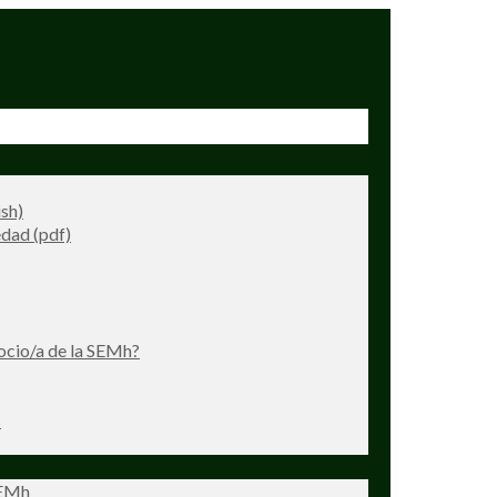
ish)
dad (pdf)
ocio/a de la SEMh?
s
SEMh