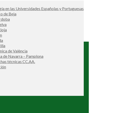
ía en las Universidades Españolas y Portuguesas
co de Beja
órdoba
elva
ioja
én
da
illa
cnica de València
ca de Navarra – Pamplona
ichas técnicas CC.AA.
ción