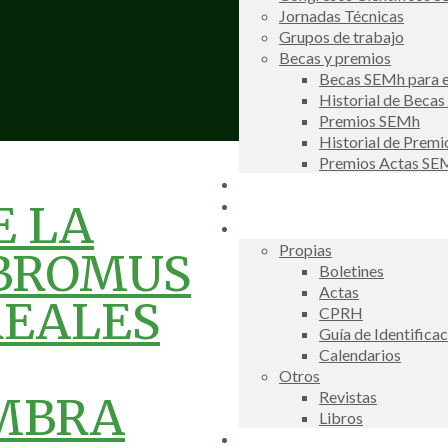
Jornadas Técnicas
Grupos de trabajo
Becas y premios
Becas SEMh para e
Historial de Beca
Premios SEMh
Historial de Prem
Premios Actas S
Noticias
Galería de fotos
E LA
Publicaciones
Propias
 BROMUS
Boletines
Actas
REALES
CPRH
Guía de Identifica
Calendarios
Otros
Revistas
EMBRA
Libros
Información de interés