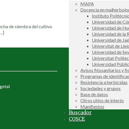
MAPA
Docencia en malherbolog
Instituto Politécni
Universidad de C
echa de siembra del cultivo
Universidad de Hu
…]
Universidad de la R
Universidad de Ja
Universitat de Llei
Universidad de Sev
Universitat Politè
Universidad Públi
Avisos fitosanitarios y f
Programas de identifica
Resistencia a herbicidas
getal
Sociedades y grupos
Base de datos
Otros sitios de interés
Manifiestos
Buscador
COSCE