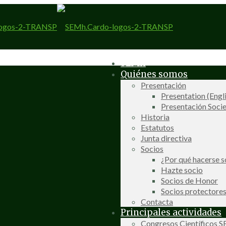
SEMh
Quiénes somos
Presentación
Presentation (Engl
Presentación Socie
Historia
Estatutos
Junta directiva
Socios
¿Por qué hacerse s
Hazte socio
Socios de Honor
Socios protectore
Contacta
Principales actividades
Congresos Científicos 