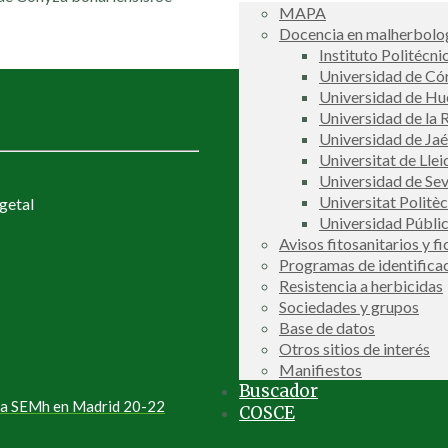
MAPA
Docencia en malherbolog
Instituto Politécni
Universidad de C
Universidad de Hu
Universidad de la R
Universidad de Ja
Universitat de Llei
Universidad de Sev
Universitat Politè
getal
Universidad Públi
Avisos fitosanitarios y f
Programas de identifica
Resistencia a herbicidas
Sociedades y grupos
Base de datos
Otros sitios de interés
Manifiestos
Buscador
 la SEMh en Madrid 20-22
COSCE