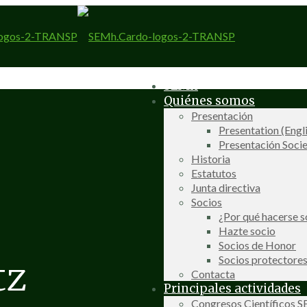
SEMh
Quiénes somos
Presentación
Presentation (Engl
Presentación Socie
Historia
Estatutos
Junta directiva
Socios
¿Por qué hacerse s
Hazte socio
Socios de Honor
Socios protectore
tz
Contacta
Principales actividades
Congresos Científicos 