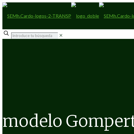
✕
modelo Gomper