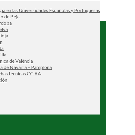
ía en las Universidades Españolas y Portuguesas
co de Beja
órdoba
elva
ioja
én
da
illa
cnica de València
ca de Navarra – Pamplona
ichas técnicas CC.AA.
ción