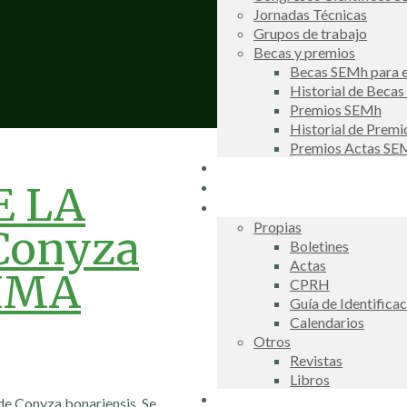
Jornadas Técnicas
Grupos de trabajo
Becas y premios
Becas SEMh para e
Historial de Beca
Premios SEMh
Historial de Prem
Premios Actas S
Noticias
Galería de fotos
E LA
Publicaciones
Propias
Conyza
Boletines
Actas
LIMA
CPRH
Guía de Identifica
Calendarios
Otros
Revistas
Libros
Información de interés
de Conyza bonariensis. Se