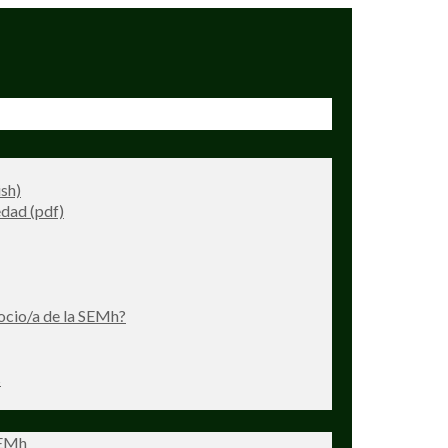
ish)
dad (pdf)
ocio/a de la SEMh?
s
SEMh