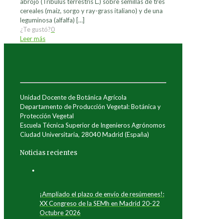
abrojo (Tribulus terrestris L.) sobre semillas de tres
cereales (maíz, sorgo y ray-grass italiano) y de una
leguminosa (alfalfa)
[…]
¿Te gustó?
0
Leer más
Unidad Docente de Botánica Agrícola
Departamento de Producción Vegetal: Botánica y
Protección Vegetal
Escuela Técnica Superior de Ingenieros Agrónomos
Ciudad Universitaria, 28040 Madrid (España)
Noticias recientes
¡Ampliado el plazo de envío de resúmenes!:
XX Congreso de la SEMh en Madrid 20-22
Octubre 2026