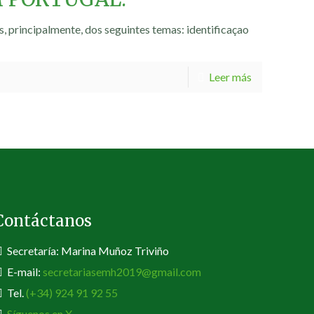
, principalmente, dos seguintes temas: identificaçao
Leer más
Contáctanos
Secretaría: Marina Muñoz Triviño
E-mail:
secretariasemh2019@gmail.com
Tel.
(+34) 924 91 92 55
Síguenos en X