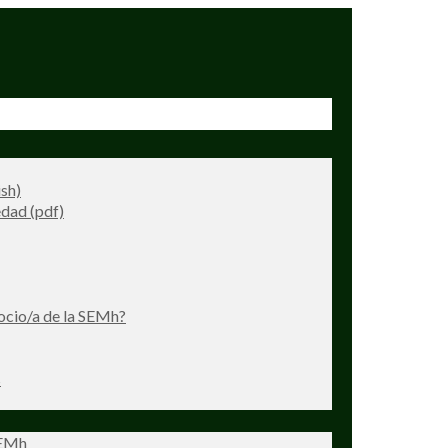
ish)
dad (pdf)
ocio/a de la SEMh?
s
SEMh