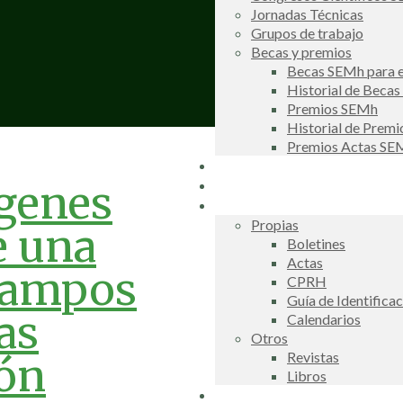
Jornadas Técnicas
Grupos de trabajo
Becas y premios
Becas SEMh para e
Historial de Beca
Premios SEMh
Historial de Prem
Premios Actas S
Noticias
Galería de fotos
rgenes
Publicaciones
Propias
e una
Boletines
Actas
campos
CPRH
Guía de Identifica
as
Calendarios
Otros
Revistas
gón
Libros
Información de interés