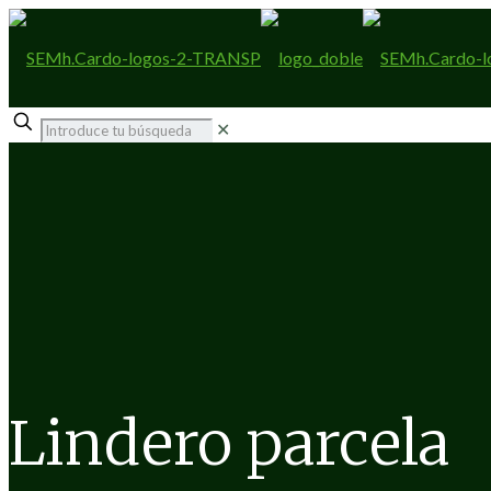
✕
Lindero parcela