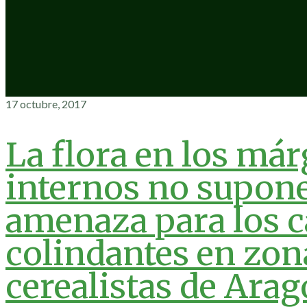
17 octubre, 2017
La flora en los má
internos no supon
amenaza para los 
colindantes en zon
cerealistas de Ara