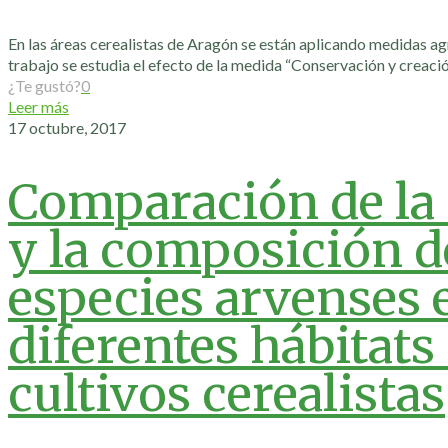
En las áreas cerealistas de Aragón se están aplicando medidas ag
trabajo se estudia el efecto de la medida “Conservación y creaci
¿Te gustó?
0
Leer más
17 octubre, 2017
Comparación de la
y la composición d
especies arvenses e
diferentes hábitats 
cultivos cerealistas