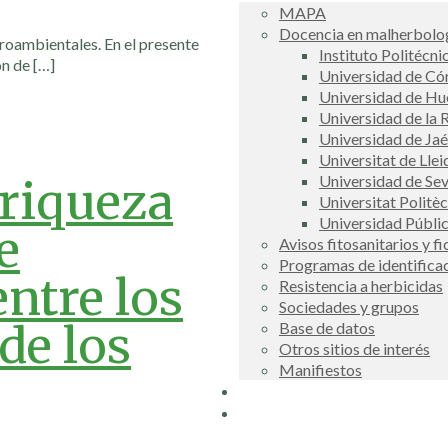
MAPA
Docencia en malherbolog
roambientales. En el presente
Instituto Politécni
ón de
[…]
Universidad de C
Universidad de Hu
Universidad de la R
Universidad de Ja
Universitat de Llei
Universidad de Sev
 riqueza
Universitat Politè
Universidad Públi
e
Avisos fitosanitarios y f
Programas de identifica
ntre los
Resistencia a herbicidas
Sociedades y grupos
de los
Base de datos
Otros sitios de interés
Manifiestos
Buscador
COSCE