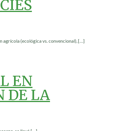
CIES
n agrícola (ecológica vs. convencional),
[…]
L EN
 DE LA
secano, se llevó
[…]