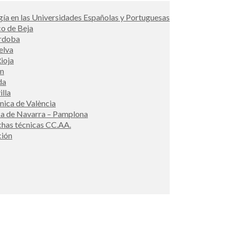
ía en las Universidades Españolas y Portuguesas
co de Beja
órdoba
elva
ioja
én
da
illa
cnica de València
ca de Navarra – Pamplona
ichas técnicas CC.AA.
ción