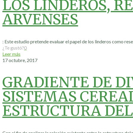
LOS LINDEROS, R
ARVENSES
: Este estudio pretende evaluar el papel de los linderos como rese
¿Te gustó?
0
Leer más
17 octubre, 2017
GRADIENTE DE D
SISTEMAS CEREAL
ESTRUCTURA DEL 
Con el fin de analizar la relación existente entre la estructura del