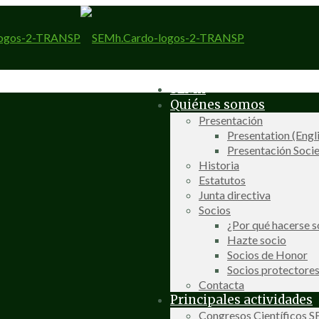
SEMh
Quiénes somos
Presentación
Presentation (Engl
Presentación Socie
Historia
Estatutos
Junta directiva
Socios
¿Por qué hacerse s
Hazte socio
Socios de Honor
Socios protectore
Contacta
Principales actividades
Congresos Científicos 