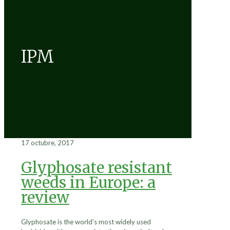
IPM
17 octubre, 2017
Glyphosate resistant
weeds in Europe: a
review
Glyphosate is the world’s most widely used