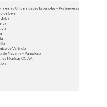
ía en las Universidades Españolas y Portuguesas
co de Beja
órdoba
elva
ioja
én
da
illa
cnica de València
ca de Navarra – Pamplona
ichas técnicas CC.AA.
ción