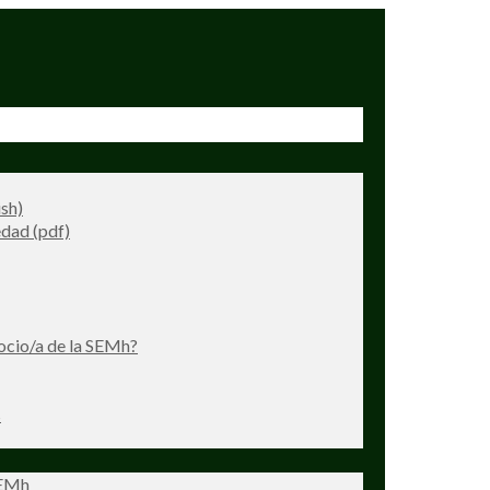
ish)
dad (pdf)
ocio/a de la SEMh?
s
SEMh