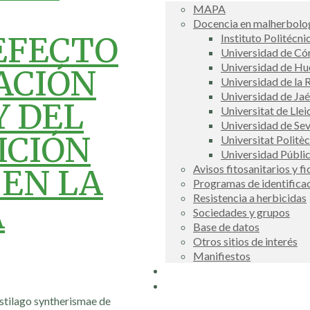
MAPA
Docencia en malherbolog
EFECTO
Instituto Politécni
Universidad de C
Universidad de Hu
ACIÓN
Universidad de la R
Universidad de Ja
Y DEL
Universitat de Llei
Universidad de Sev
ICIÓN
Universitat Politè
Universidad Públi
Avisos fitosanitarios y f
 EN LA
Programas de identifica
Resistencia a herbicidas
A
Sociedades y grupos
Base de datos
Otros sitios de interés
Manifiestos
Buscador
COSCE
Ustilago syntherismae de