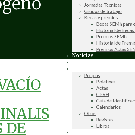
ógeno
Jornadas Técnicas
Grupos de trabajo
Becas y premios
Becas SEMh para e
Historial de Beca
Premios SEMh
Historial de Prem
Premios Actas S
Noticias
Galería de fotos
Publicaciones
Propias
VACÍO
Boletines
Actas
CPRH
Guía de Identifica
Calendarios
INALIS
Otros
Revistas
 DE
Libros
Información de interés