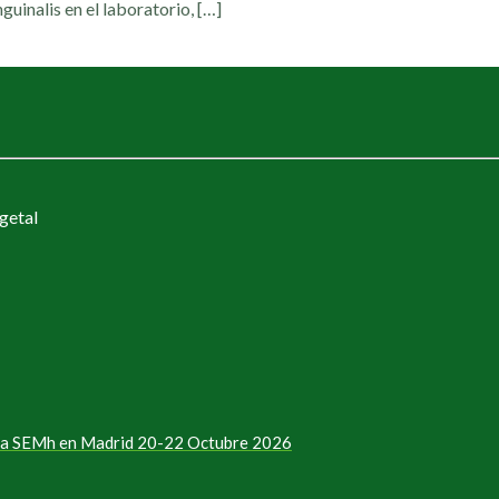
guinalis en el laboratorio,
[…]
getal
e la SEMh en Madrid 20-22 Octubre 2026