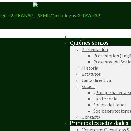
SEMh
Quiénes somos
Presentación
Presentation (Engl
Presentación Socie
Historia
Estatutos
Junta directiva
Socios
¿Por qué hacerse s
Hazte socio
Socios de Honor
Socios protectore
Contacta
Principales actividades
Congresos Científicos 