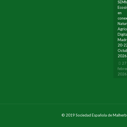
SEMh
Ecos
en
conex
Natur
Agríc
Digita
Madr
20-2
Octu
2026
27
febre
2026
© 2019 Sociedad Española de Malherb