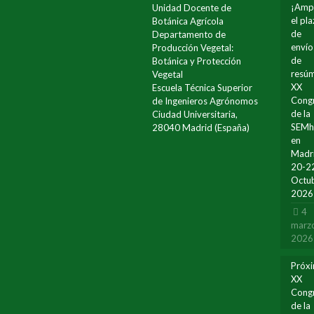
¡Amp
Unidad Docente de
el pl
Botánica Agrícola
de
Departamento de
envío
Producción Vegetal:
de
Botánica y Protección
resúm
Vegetal
XX
Escuela Técnica Superior
Cong
de Ingenieros Agrónomos
de la
Ciudad Universitaria,
SEM
28040 Madrid (España)
en
Madr
20-2
Octu
2026
4
marz
2026
Próx
XX
Cong
de la