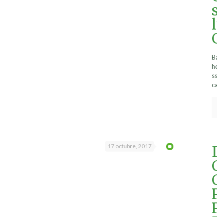
B
h
s
c
17 octubre, 2017