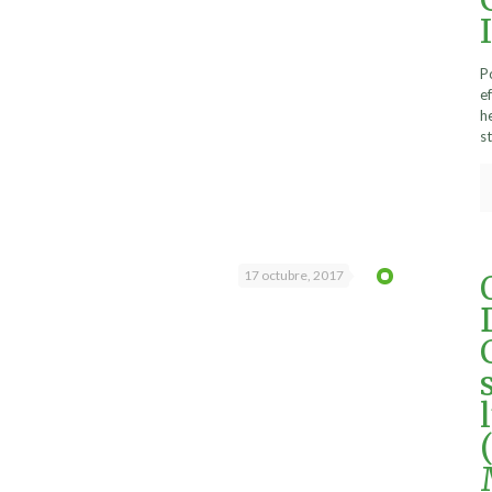
P
e
h
st
17 octubre, 2017