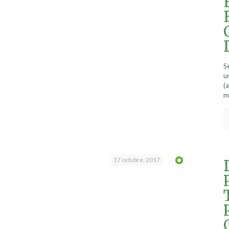
S
u
(
m
17 octubre, 2017