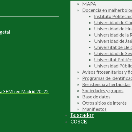
MAPA
Docencia en malherbolog
Instituto Politécni
Universidad de C
Universidad de Hu
getal
Universidad de la R
Universidad de Ja
Universitat de Llei
Universidad de Sev
Universitat Politè
Universidad Públi
Avisos fitosanitarios y f
Programas de identifica
Resistencia a herbicidas
Sociedades y grupos
 la SEMh en Madrid 20-22
Base de datos
Otros sitios de interés
Manifiestos
Buscador
COSCE