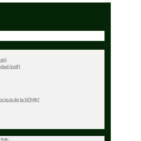
ish)
dad (pdf)
ocio/a de la SEMh?
s
SEMh