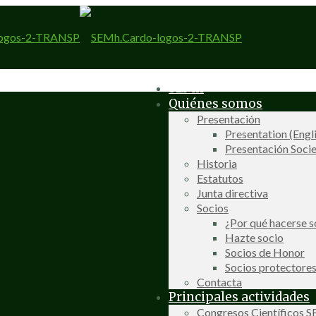
SEMh
Quiénes somos
Presentación
Presentation (Engl
Presentación Socie
Historia
Estatutos
Junta directiva
Socios
¿Por qué hacerse s
Hazte socio
Socios de Honor
Socios protectore
Contacta
Principales actividades
Congresos Científicos 