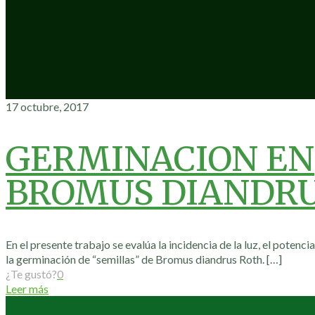
17 octubre, 2017
GERMINACION EN
BROMUS DIANDR
En el presente trabajo se evalúa la incidencia de la luz, el potenci
la germinación de “semillas” de Bromus diandrus Roth.
[…]
¿Te gustó?
0
Leer más