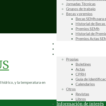
Jornadas Técnicas
Grupos de trabajo
Becas y premios
Becas SEMh para e
Historial de Beca
Premios SEMh
Historial de Prem
Premios Actas S
Noticias
Galería de fotos
Publicaciones
Propias
US
Boletines
Actas
CPRH
Guía de Identifica
al hídrico, y la temperatura en
Calendarios
Otros
Revistas
Libros
Información de interés