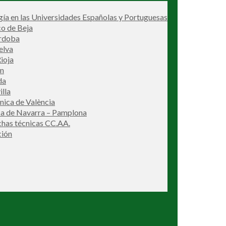
ía en las Universidades Españolas y Portuguesas
co de Beja
órdoba
elva
ioja
én
da
illa
cnica de València
ca de Navarra – Pamplona
ichas técnicas CC.AA.
ción