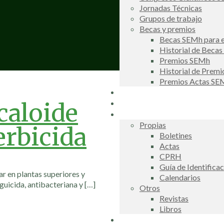
Jornadas Técnicas
Grupos de trabajo
Becas y premios
Becas SEMh para e
Historial de Beca
Premios SEMh
Historial de Prem
Premios Actas S
Noticias
Galería de fotos
caloide
Publicaciones
Propias
erbicida
Boletines
Actas
CPRH
Guía de Identifica
r en plantas superiores y
Calendarios
uicida, antibacteriana y
[…]
Otros
Revistas
Libros
Información de interés