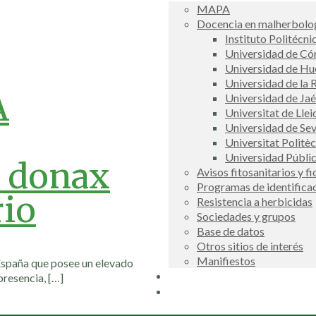
MAPA
Docencia en malherbolog
Instituto Politécni
Universidad de C
Universidad de Hu
Universidad de la R
A
Universidad de Ja
Universitat de Llei
Universidad de Sev
Universitat Politè
Universidad Públi
 donax
Avisos fitosanitarios y f
Programas de identifica
rio
Resistencia a herbicidas
Sociedades y grupos
Base de datos
Otros sitios de interés
Manifiestos
 España que posee un elevado
Buscador
presencia,
[…]
COSCE