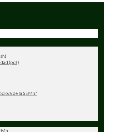
ish)
dad (pdf)
ocio/a de la SEMh?
s
SEMh