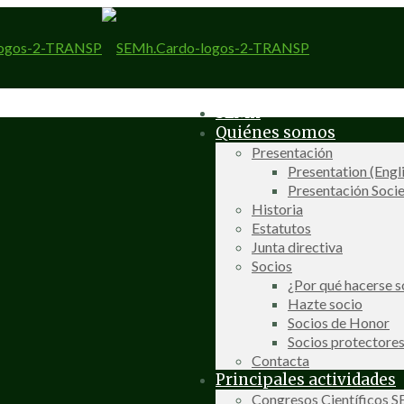
SEMh
Quiénes somos
Presentación
Presentation (Engl
Presentación Socie
Historia
Estatutos
Junta directiva
Socios
¿Por qué hacerse s
Hazte socio
Socios de Honor
Socios protectore
Contacta
Principales actividades
Congresos Científicos 