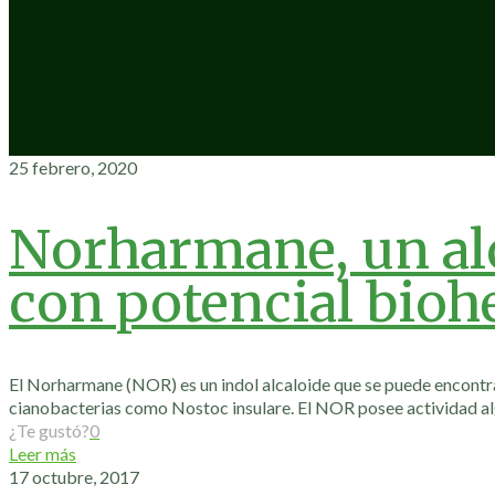
25 febrero, 2020
Norharmane, un al
con potencial bioh
El Norharmane (NOR) es un indol alcaloide que se puede encontra
cianobacterias como Nostoc insulare. El NOR posee actividad alg
¿Te gustó?
0
Leer más
17 octubre, 2017