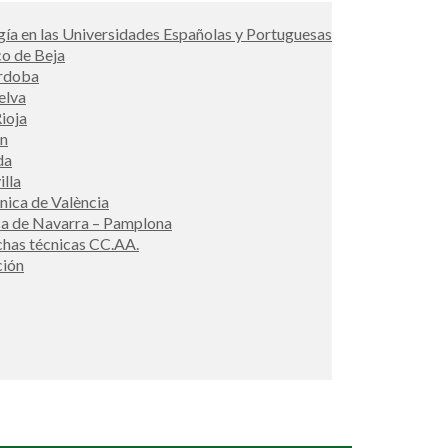
ía en las Universidades Españolas y Portuguesas
co de Beja
órdoba
elva
ioja
én
da
illa
cnica de València
ca de Navarra – Pamplona
ichas técnicas CC.AA.
ción