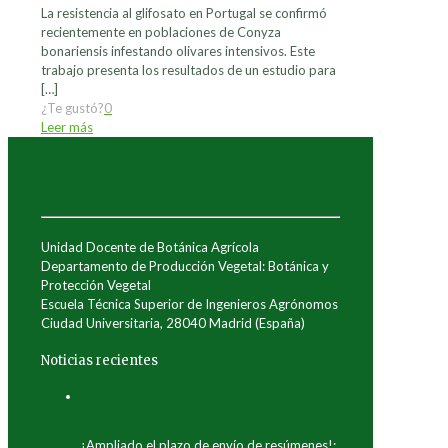
La resistencia al glifosato en Portugal se confirmó
recientemente en poblaciones de Conyza
bonariensis infestando olivares intensivos. Este
trabajo presenta los resultados de un estudio para
[…]
¿Te gustó?
0
Leer más
Unidad Docente de Botánica Agrícola
Departamento de Producción Vegetal: Botánica y
Protección Vegetal
Escuela Técnica Superior de Ingenieros Agrónomos
Ciudad Universitaria, 28040 Madrid (España)
Noticias recientes
¡Ampliado el plazo de envío de resúmenes!: