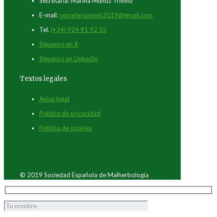
Secretaría: Marina Muñoz Triviño
E-mail:
secretariasemh2019@gmail.com
Tel.
(+34) 924 91 92 55
Síguenos en X
Síguenos en LinkedIn
Textos legales
Aviso legal
Política de privacidad
Política de cookies
© 2019 Sociedad Española de Malherbología