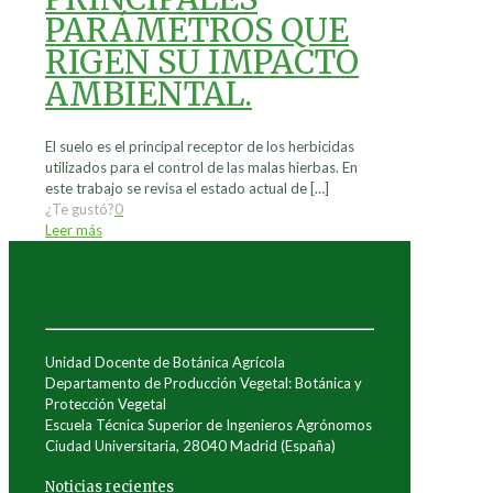
PARÁMETROS QUE
RIGEN SU IMPACTO
AMBIENTAL.
El suelo es el principal receptor de los herbicidas
utilizados para el control de las malas hierbas. En
este trabajo se revisa el estado actual de
[…]
¿Te gustó?
0
Leer más
Unidad Docente de Botánica Agrícola
Departamento de Producción Vegetal: Botánica y
Protección Vegetal
Escuela Técnica Superior de Ingenieros Agrónomos
Ciudad Universitaria, 28040 Madrid (España)
Noticias recientes