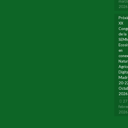
marz
2026
Próx
XX
Cong
de la
SEMh
Ecos
en
conex
Natur
Agríc
Digita
Madr
20-2
Octu
2026
27
febre
2026