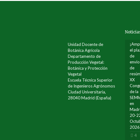
Noticia
¡Amp
Unidad Docente de
el pl
Botánica Agrícola
de
Departamento de
envío
Producción Vegetal:
de
Botánica y Protección
resúm
Vegetal
XX
Escuela Técnica Superior
Cong
de Ingenieros Agrónomos
de la
Ciudad Universitaria,
SEM
28040 Madrid (España)
en
Madr
20-2
Octu
2026
4