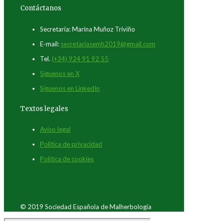
Contáctanos
Secretaría: Marina Muñoz Triviño
E-mail:
secretariasemh2019@gmail.com
Tel.
(+34) 924 91 92 55
Síguenos en X
Síguenos en LinkedIn
Textos legales
Aviso legal
Política de privacidad
Política de cookies
© 2019 Sociedad Española de Malherbología