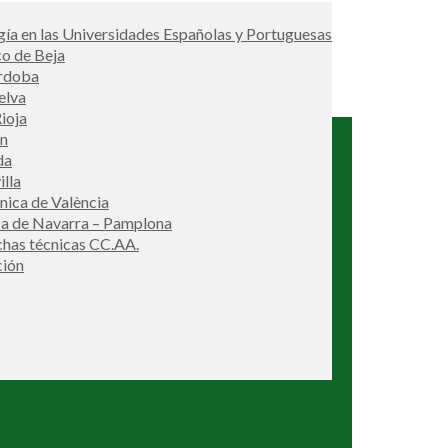
ía en las Universidades Españolas y Portuguesas
co de Beja
órdoba
elva
ioja
én
da
illa
cnica de València
ca de Navarra – Pamplona
ichas técnicas CC.AA.
ción