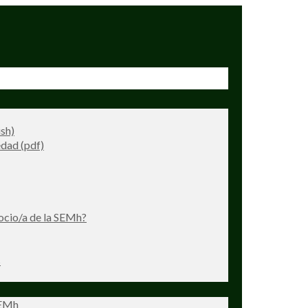
ish)
dad (pdf)
ocio/a de la SEMh?
s
SEMh