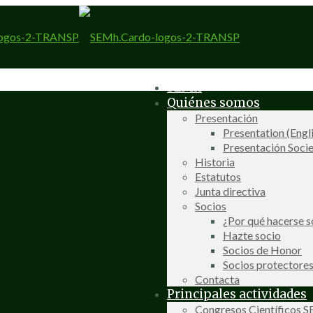
SEMh
Quiénes somos
Presentación
Presentation (Engl
Presentación Socie
Historia
Estatutos
Junta directiva
Socios
¿Por qué hacerse s
Hazte socio
Socios de Honor
Socios protectore
Contacta
Principales actividades
Congresos Científicos 