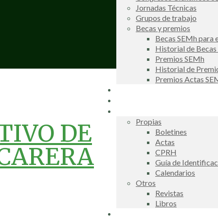
Jornadas Técnicas
Grupos de trabajo
Becas y premios
Becas SEMh para e
Historial de Beca
Premios SEMh
Historial de Prem
Premios Actas S
Noticias
Galería de fotos
Publicaciones
Propias
TIVO DE
Boletines
Actas
CARERA
CPRH
Guía de Identifica
Calendarios
Otros
Revistas
Libros
Información de interés