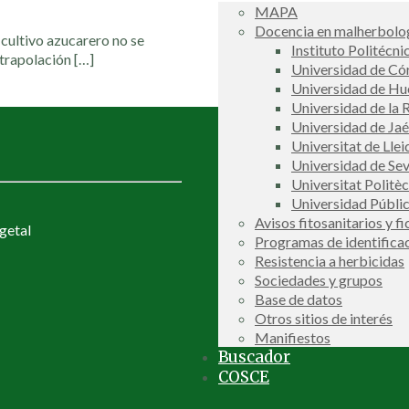
MAPA
Docencia en malherbolog
 cultivo azucarero no se
Instituto Politécni
xtrapolación
[…]
Universidad de C
Universidad de Hu
Universidad de la R
Universidad de Ja
Universitat de Llei
Universidad de Sev
Universitat Politè
Universidad Públi
Avisos fitosanitarios y f
getal
Programas de identifica
Resistencia a herbicidas
Sociedades y grupos
Base de datos
Otros sitios de interés
Manifiestos
Buscador
COSCE