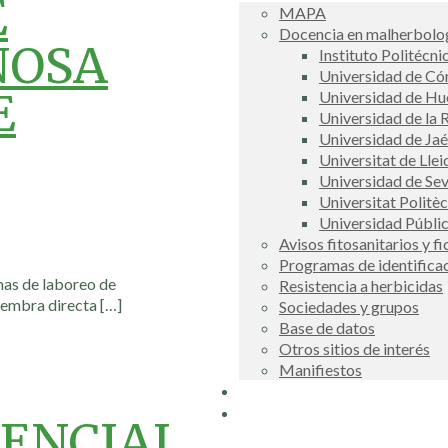
E
MAPA
Docencia en malherbolog
NOSA
Instituto Politécni
Universidad de C
E
Universidad de Hu
Universidad de la R
Universidad de Ja
Universitat de Llei
Universidad de Sev
Universitat Politè
Universidad Públi
Avisos fitosanitarios y f
Programas de identifica
mas de laboreo de
Resistencia a herbicidas
iembra directa
[…]
Sociedades y grupos
Base de datos
Otros sitios de interés
Manifiestos
Buscador
COSCE
TENCIAL