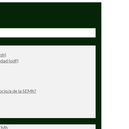
ish)
dad (pdf)
ocio/a de la SEMh?
s
SEMh