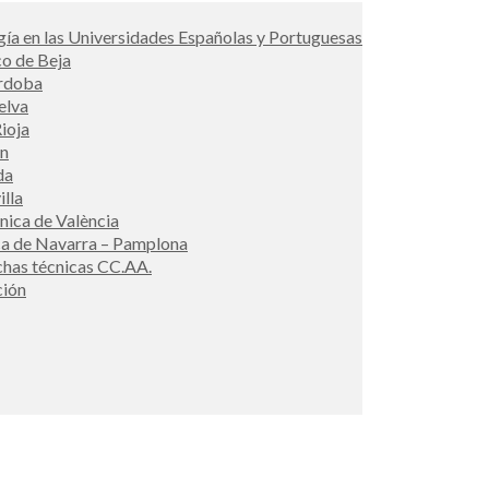
ía en las Universidades Españolas y Portuguesas
co de Beja
órdoba
elva
ioja
én
da
illa
cnica de València
ca de Navarra – Pamplona
ichas técnicas CC.AA.
ción