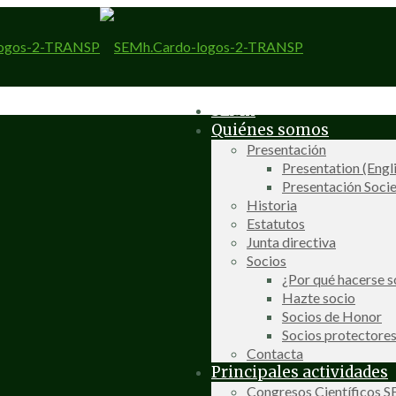
SEMh
Quiénes somos
Presentación
Presentation (Engl
Presentación Socie
Historia
Estatutos
Junta directiva
Socios
¿Por qué hacerse s
Hazte socio
Socios de Honor
Socios protectore
Contacta
Principales actividades
Congresos Científicos 