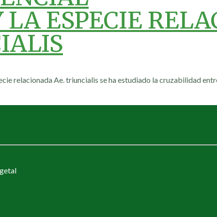
Y LA ESPECIE REL
IALIS
ecie relacionada Ae. triuncialis se ha estudiado la cruzabilidad ent
getal