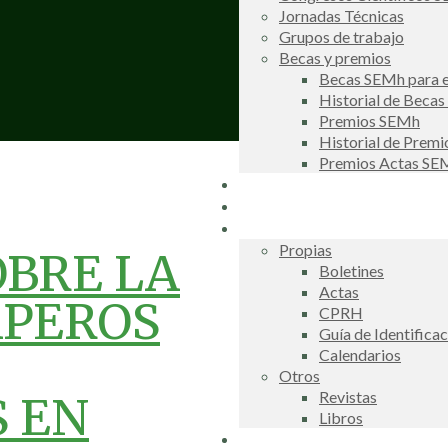
Jornadas Técnicas
Grupos de trabajo
Becas y premios
Becas SEMh para e
Historial de Beca
Premios SEMh
Historial de Prem
Premios Actas S
Noticias
Galería de fotos
Publicaciones
Propias
OBRE LA
Boletines
Actas
APEROS
CPRH
Guía de Identifica
Calendarios
Otros
Revistas
 EN
Libros
Información de interés