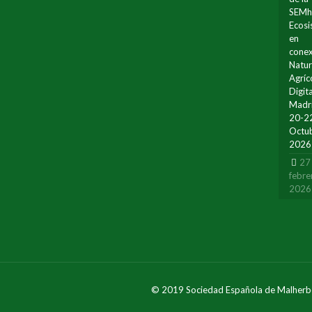
SEMh
Ecos
en
conex
Natur
Agríc
Digita
Madr
20-2
Octu
2026
27
febre
2026
© 2019 Sociedad Española de Malherb