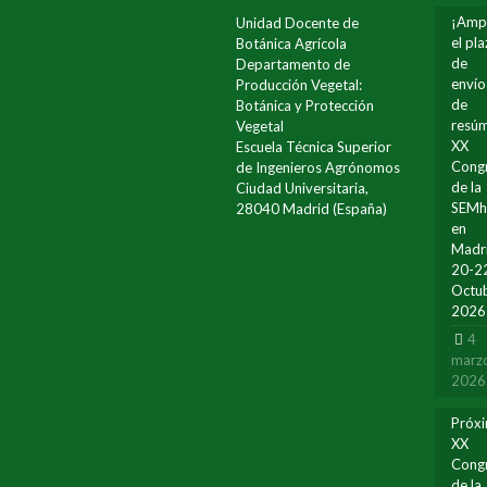
¡Amp
Unidad Docente de
el pl
Botánica Agrícola
de
Departamento de
envío
Producción Vegetal:
de
Botánica y Protección
resúm
Vegetal
XX
Escuela Técnica Superior
Cong
de Ingenieros Agrónomos
de la
Ciudad Universitaria,
SEM
28040 Madrid (España)
en
Madr
20-2
Octu
2026
4
marz
2026
Próx
XX
Cong
de la