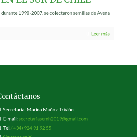
le, durante 1998-2007, se colectaron semillas de Avena
Leer más
Contáctanos
Secretaría: Marina Muñoz Triviño
E-mail:
secretariasemh2019@gmail.com
Tel.
(+34) 924 91 92 55
Síguenos en X