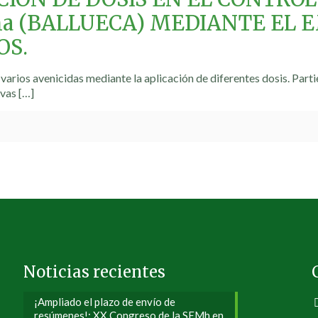
ana (BALLUECA) MEDIANTE EL
OS.
 varios avenicidas mediante la aplicación de diferentes dosis. Part
rvas
[…]
Noticias recientes
¡Ampliado el plazo de envío de
resúmenes!: XX Congreso de la SEMh en