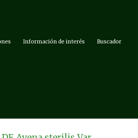
ones
Información de interés
Buscador
 Avena sterilis Var.