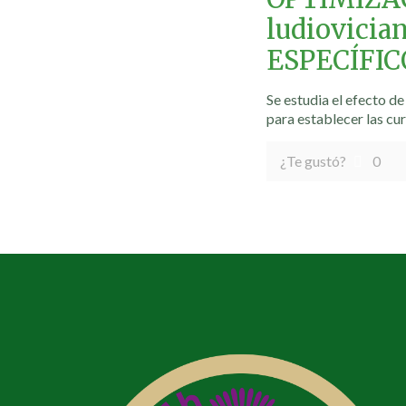
ludiovici
ESPECÍFIC
Se estudia el efecto de
para establecer las cu
¿Te gustó?
0