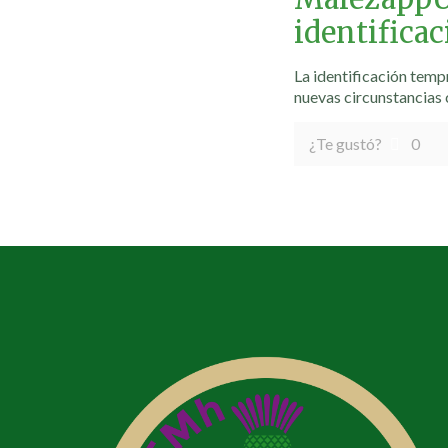
identifica
La identificación temp
nuevas circunstancias
¿Te gustó?
0