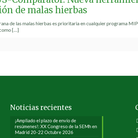
ción de malas hierbas
rana de las malas hierbas es prioritaria en cualquier programa MIP
 como
[…]
Noticias recientes
¡Ampliado el plazo de envío de
resúmenes!: XX Congreso de la SEMh en
Madrid 20-22 Octubre 2026