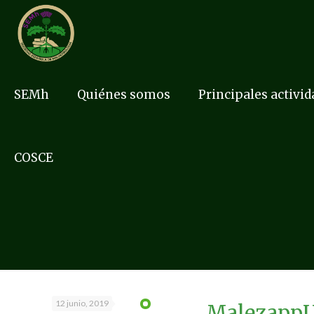
SEMh
Quiénes somos
Principales activi
COSCE
12 junio, 2019
MalezappUS