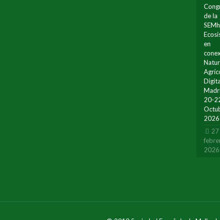
Cong
de la
SEMh
Ecos
en
conex
Natur
Agríc
Digita
Madr
20-2
Octu
2026
27
febre
2026