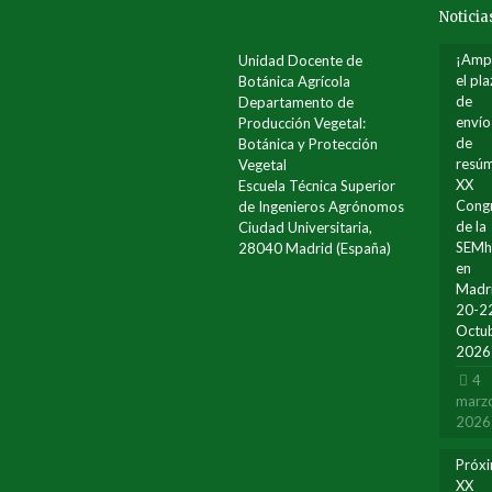
Noticia
¡Amp
Unidad Docente de
el pl
Botánica Agrícola
de
Departamento de
envío
Producción Vegetal:
de
Botánica y Protección
resúm
Vegetal
XX
Escuela Técnica Superior
Cong
de Ingenieros Agrónomos
de la
Ciudad Universitaria,
SEM
28040 Madrid (España)
en
Madr
20-2
Octu
2026
4
marz
2026
Próx
XX