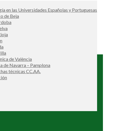
ía en las Universidades Españolas y Portuguesas
co de Beja
órdoba
elva
ioja
én
da
illa
cnica de València
ca de Navarra – Pamplona
ichas técnicas CC.AA.
ción