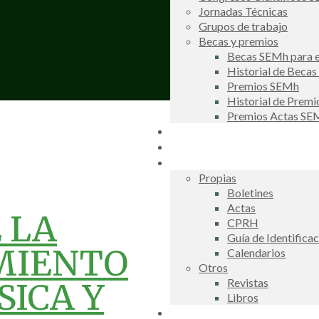
Jornadas Técnicas
Grupos de trabajo
Becas y premios
Becas SEMh para e
Historial de Beca
Premios SEMh
Historial de Prem
Premios Actas S
Noticias
Galería de fotos
Publicaciones
Propias
Boletines
Actas
 LA
CPRH
Guía de Identifica
MIENTO
Calendarios
Otros
Revistas
SICA Y
Libros
Información de interés