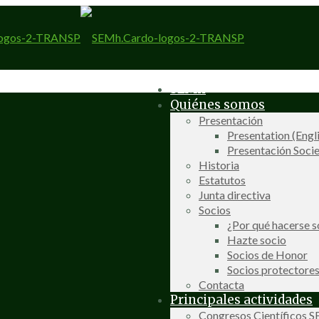
SEMh
Quiénes somos
Presentación
Presentation (Engl
Presentación Socie
Historia
Estatutos
Junta directiva
Socios
¿Por qué hacerse s
Hazte socio
Socios de Honor
Socios protectore
Contacta
Principales actividades
Congresos Científicos 