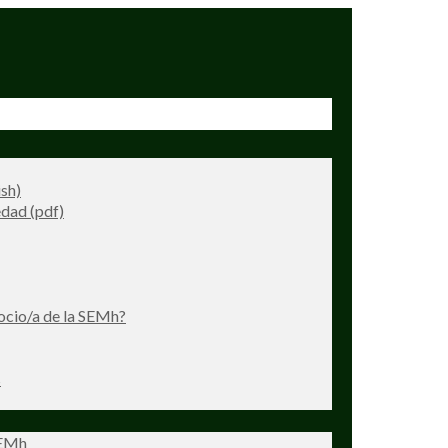
ish)
dad (pdf)
ocio/a de la SEMh?
s
SEMh