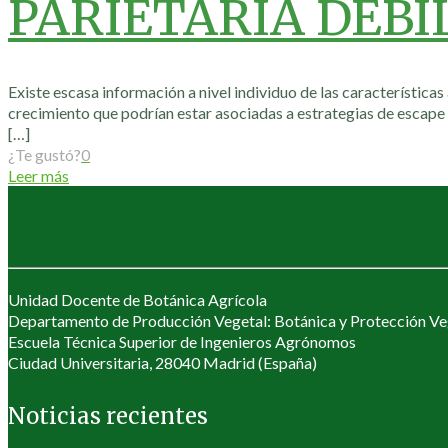
PARIETARIA DEBI
Existe escasa información a nivel individuo de las características
crecimiento que podrían estar asociadas a estrategias de escape a
[…]
¿Te gustó?
0
Leer más
Unidad Docente de Botánica Agrícola
Departamento de Producción Vegetal: Botánica y Protección Ve
Escuela Técnica Superior de Ingenieros Agrónomos
Ciudad Universitaria, 28040 Madrid (España)
Noticias recientes