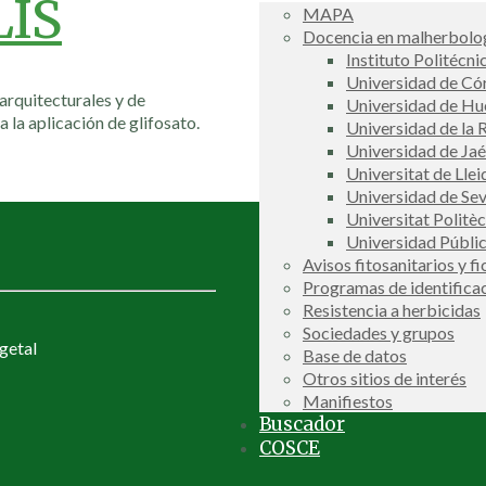
LIS
MAPA
Docencia en malherbolog
Instituto Politécni
Universidad de C
 arquitecturales y de
Universidad de Hu
 la aplicación de glifosato.
Universidad de la R
Universidad de Ja
Universitat de Llei
Universidad de Sev
Universitat Politè
Universidad Públi
Avisos fitosanitarios y f
Programas de identifica
Resistencia a herbicidas
Sociedades y grupos
getal
Base de datos
Otros sitios de interés
Manifiestos
Buscador
COSCE