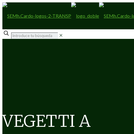
✕
VEGETTI A