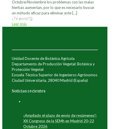
Octubre/Noviembre los problemas con las malas
hierbas aumentan, por lo que es necesario buscar
un método eficaz para eliminar este
[…]
¿Te gustó?
0
Leer más
Unidad Docente de Botánica Agrícola
Departamento de Producción Vegetal: Botánica y
Protección Vegetal
Escuela Técnica Superior de Ingenieros Agrónomos
Ciudad Universitaria, 28040 Madrid (España)
Noticias recientes
¡Ampliado el plazo de envío de resúmenes!:
XX Congreso de la SEMh en Madrid 20-22
Octubre 2026