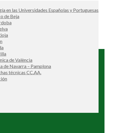
ía en las Universidades Españolas y Portuguesas
co de Beja
órdoba
elva
ioja
én
da
illa
cnica de València
ca de Navarra – Pamplona
ichas técnicas CC.AA.
ción