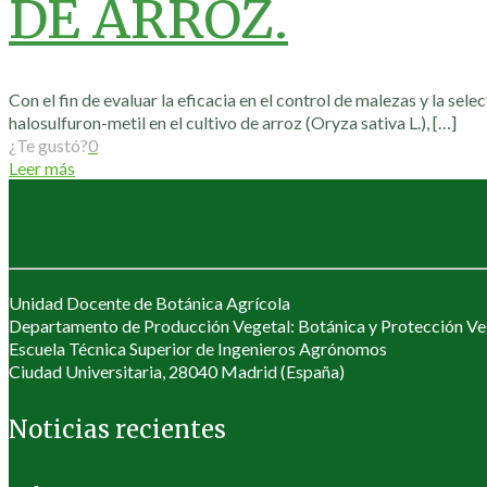
DE ARROZ.
Con el fin de evaluar la eficacia en el control de malezas y la sele
halosulfuron-metil en el cultivo de arroz (Oryza sativa L.),
[…]
¿Te gustó?
0
Leer más
Unidad Docente de Botánica Agrícola
Departamento de Producción Vegetal: Botánica y Protección Ve
Escuela Técnica Superior de Ingenieros Agrónomos
Ciudad Universitaria, 28040 Madrid (España)
Noticias recientes