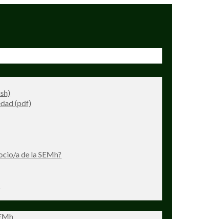
ish)
dad (pdf)
ocio/a de la SEMh?
s
SEMh