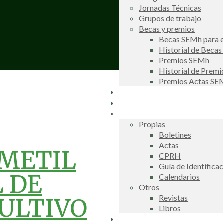
Jornadas Técnicas
Grupos de trabajo
Becas y premios
Becas SEMh para e
Historial de Beca
Premios SEMh
Historial de Prem
Premios Actas S
Noticias
Galería de fotos
Publicaciones
Propias
Boletines
Actas
METIL
CPRH
Guía de Identifica
 DE
Calendarios
Otros
Revistas
ULTIVO
Libros
Información de interés