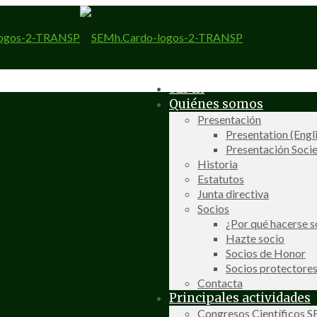
SEMh
Quiénes somos
Presentación
Presentation (Engl
Presentación Socie
Historia
Estatutos
Junta directiva
Socios
¿Por qué hacerse s
Hazte socio
Socios de Honor
Socios protectore
Contacta
Principales actividades
Congresos Científicos 