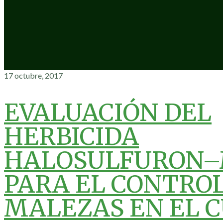
17 octubre, 2017
EVALUACIÓN DEL
HERBICIDA
HALOSULFURON–
PARA EL CONTROL
MALEZAS EN EL C