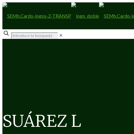
✕
SUÁREZ L