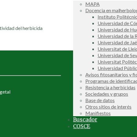
MAPA
Docencia en malherbolog
Instituto Politécni
Universidad de C
ctividad del herbicida
Universidad de Hu
Universidad de la R
Universidad de Ja
Universitat de Llei
Universidad de Sev
Universitat Politè
Universidad Públi
Avisos fitosanitarios y f
Programas de identifica
Resistencia a herbicidas
getal
Sociedades y grupos
Base de datos
Otros sitios de interés
Manifiestos
Buscador
COSCE