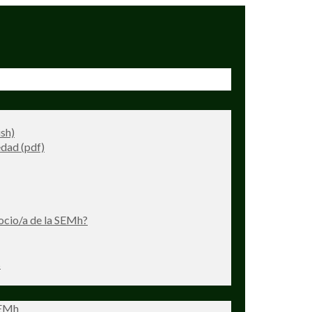
ish)
dad (pdf)
ocio/a de la SEMh?
s
SEMh