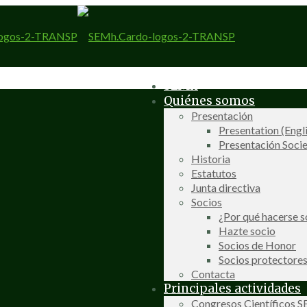
SEMh
Quiénes somos
Presentación
Presentation (Engl
Presentación Socie
Historia
Estatutos
Junta directiva
Socios
¿Por qué hacerse s
Hazte socio
Socios de Honor
Socios protectore
Contacta
Principales actividades
Congresos Científicos 