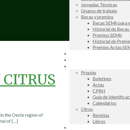
Jornadas Técnicas
Grupos de trabajo
Becas y premios
Becas SEMh para e
Historial de Beca
Premios SEMh
Historial de Prem
Premios Actas S
Noticias
Galería de fotos
Publicaciones
Propias
 CITRUS
Boletines
Actas
CPRH
Guía de Identifica
Calendarios
Otros
in the Oeste region of
Revistas
tal of
[…]
Libros
Información de interés