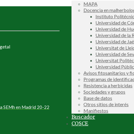
MAPA
Docencia en malherbolog
Instituto Politécni
Universidad de C
Universidad de Hu
Universidad de la R
Universidad de Ja
getal
Universitat de Llei
Universidad de Sev
Universitat Politè
Universidad Públi
Avisos fitosanitarios y f
Programas de identifica
Resistencia a herbicidas
Sociedades y grupos
Base de datos
Otros sitios de interés
 la SEMh en Madrid 20-22
Manifiestos
Buscador
COSCE