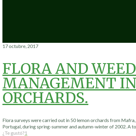
17 octubre, 2017
FLORA AND WEED
MANAGEMENT IN
ORCHARDS.
Flora surveys were carried out in 50 lemon orchards from Mafra, 
Portugal, during spring-summer and autumn-winter of 2002. A to
¿Te gustó?
1