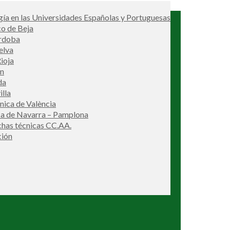
ía en las Universidades Españolas y Portuguesas
co de Beja
órdoba
elva
ioja
én
da
illa
cnica de València
ca de Navarra – Pamplona
ichas técnicas CC.AA.
ción