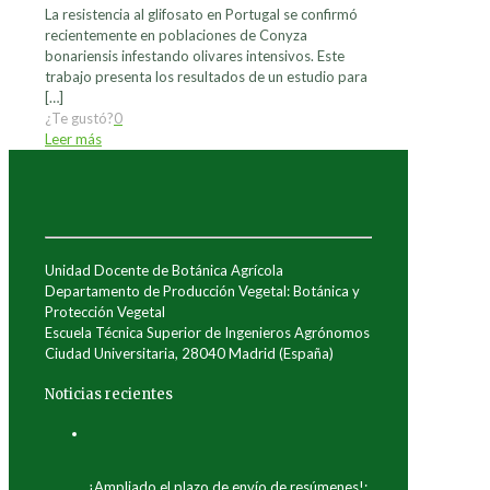
La resistencia al glifosato en Portugal se confirmó
recientemente en poblaciones de Conyza
bonariensis infestando olivares intensivos. Este
trabajo presenta los resultados de un estudio para
[…]
¿Te gustó?
0
Leer más
Unidad Docente de Botánica Agrícola
Departamento de Producción Vegetal: Botánica y
Protección Vegetal
Escuela Técnica Superior de Ingenieros Agrónomos
Ciudad Universitaria, 28040 Madrid (España)
Noticias recientes
¡Ampliado el plazo de envío de resúmenes!: