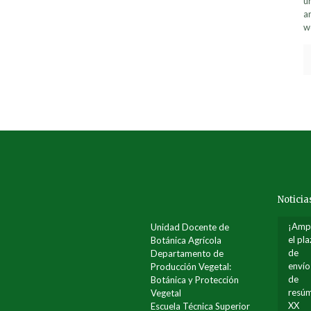
u
a
w
Noticia
¡Amp
Unidad Docente de
el pl
Botánica Agrícola
de
Departamento de
envío
Producción Vegetal:
de
Botánica y Protección
resúm
Vegetal
XX
Escuela Técnica Superior