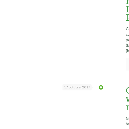
G
c
p
(
(
17 octubre, 2017
G
h