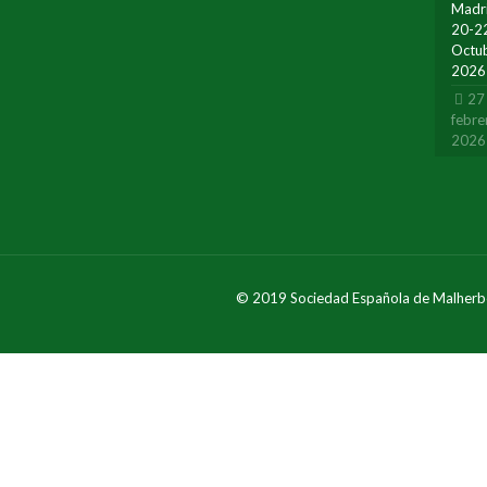
Madr
20-2
Octu
2026
27
febre
2026
© 2019 Sociedad Española de Malherb