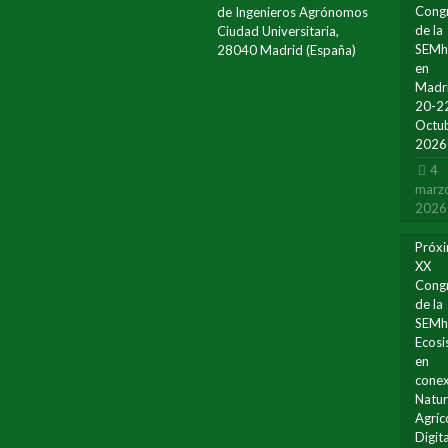
Cong
de Ingenieros Agrónomos
de la
Ciudad Universitaria,
SEM
28040 Madrid (España)
en
Madr
20-2
Octu
2026
4
marz
2026
Próx
XX
Cong
de la
SEMh
Ecos
en
conex
Natur
Agríc
Digita