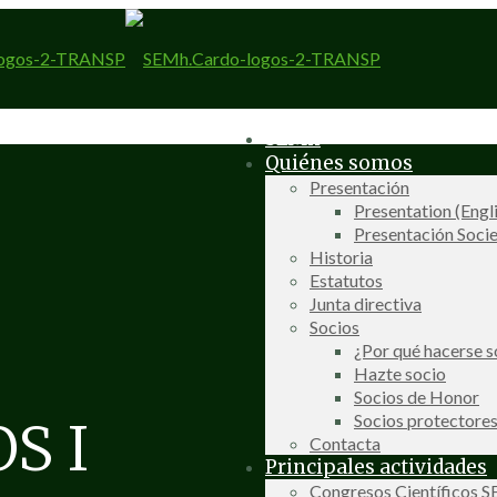
SEMh
Quiénes somos
Presentación
Presentation (Engl
Presentación Socie
Historia
Estatutos
Junta directiva
Socios
¿Por qué hacerse s
Hazte socio
Socios de Honor
Socios protectore
S I
Contacta
Principales actividades
Congresos Científicos 