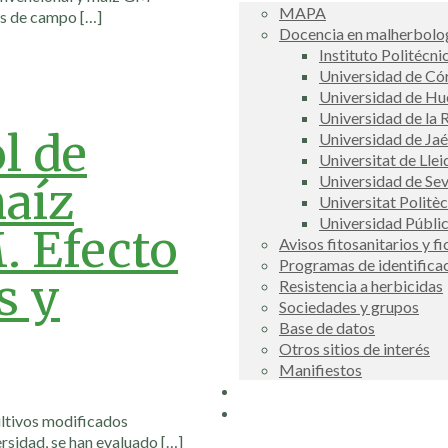
MAPA
nes de campo
[…]
Docencia en malherbolog
Instituto Politécni
Universidad de C
Universidad de Hu
Universidad de la R
l de
Universidad de Ja
Universitat de Llei
Universidad de Sev
maíz
Universitat Politè
Universidad Públi
. Efecto
Avisos fitosanitarios y f
Programas de identifica
s y
Resistencia a herbicidas
Sociedades y grupos
Base de datos
Otros sitios de interés
Manifiestos
Buscador
COSCE
ultivos modificados
rsidad, se han evaluado
[…]