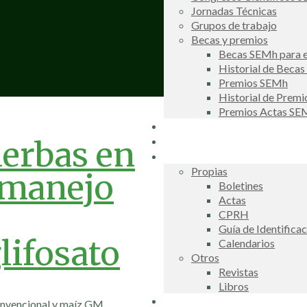
Jornadas Técnicas
Grupos de trabajo
Becas y premios
Becas SEMh para e
Historial de Beca
Premios SEMh
Historial de Prem
Premios Actas S
Noticias
Galería de fotos
ierbas en
Publicaciones
Propias
 manejo
Boletines
Actas
CPRH
Guía de Identifica
lifosato
Calendarios
Otros
Revistas
Libros
Información de interés
convencional y maíz GM