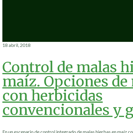
18 abril, 2018
Control de malas h
maíz. Opciones de
con herbicidas
convencionales y g
En un escenario de control integrado de malas hierbas en maíz 