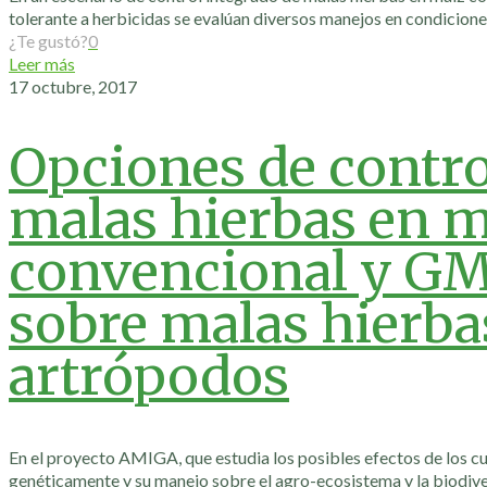
tolerante a herbicidas se evalúan diversos manejos en condicio
¿Te gustó?
0
Leer más
17 octubre, 2017
Opciones de contro
malas hierbas en 
convencional y GM
sobre malas hierba
artrópodos
En el proyecto AMIGA, que estudia los posibles efectos de los c
genéticamente y su manejo sobre el agro-ecosistema y la biodive