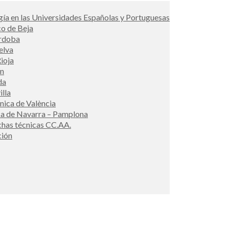
ía en las Universidades Españolas y Portuguesas
co de Beja
órdoba
elva
ioja
én
da
illa
cnica de València
ca de Navarra – Pamplona
ichas técnicas CC.AA.
ción