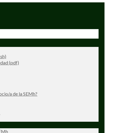
ish)
dad (pdf)
ocio/a de la SEMh?
s
SEMh