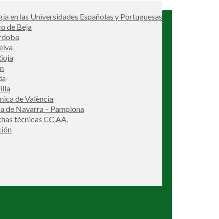
ía en las Universidades Españolas y Portuguesas
co de Beja
órdoba
elva
ioja
én
da
illa
cnica de València
ca de Navarra – Pamplona
ichas técnicas CC.AA.
ción