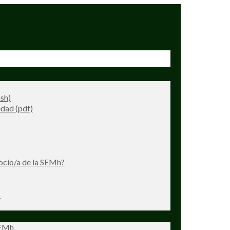
ish)
dad (pdf)
ocio/a de la SEMh?
s
SEMh