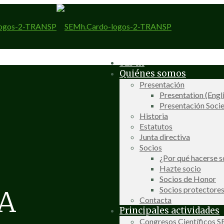
SEMh
Quiénes somos
Presentación
Presentation (Engl
Presentación Socie
Historia
Estatutos
Junta directiva
Socios
¿Por qué hacerse s
Hazte socio
Socios de Honor
Socios protectore
A
Contacta
Principales actividades
Congresos Científicos 