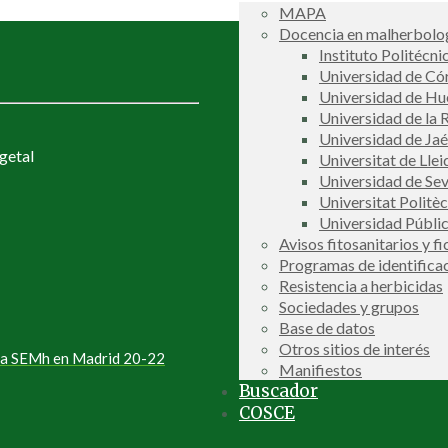
MAPA
Docencia en malherbolog
Instituto Politécni
Universidad de C
Universidad de Hu
Universidad de la R
Universidad de Ja
getal
Universitat de Llei
Universidad de Sev
Universitat Politè
Universidad Públi
Avisos fitosanitarios y f
Programas de identifica
Resistencia a herbicidas
Sociedades y grupos
Base de datos
Otros sitios de interés
 la SEMh en Madrid 20-22
Manifiestos
Buscador
COSCE