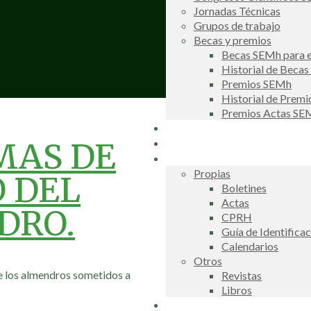
Jornadas Técnicas
Grupos de trabajo
Becas y premios
Becas SEMh para e
Historial de Beca
Premios SEMh
Historial de Prem
Premios Actas S
Noticias
Galería de fotos
MAS DE
Publicaciones
Propias
 DEL
Boletines
Actas
DRO.
CPRH
Guía de Identifica
Calendarios
Otros
de los almendros sometidos a
Revistas
Libros
Información de interés