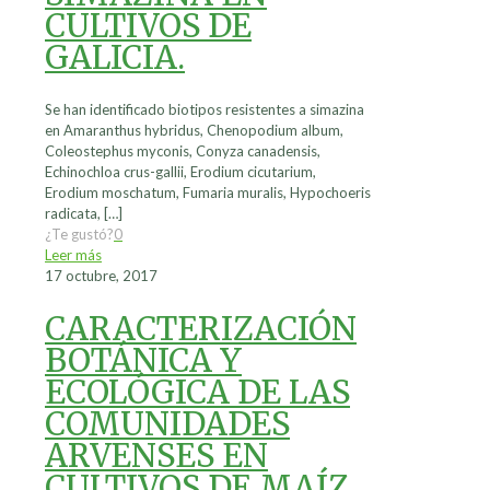
CULTIVOS DE
GALICIA.
Se han identificado biotipos resistentes a simazina
en Amaranthus hybridus, Chenopodium album,
Coleostephus myconis, Conyza canadensis,
Echinochloa crus-gallii, Erodium cicutarium,
Erodium moschatum, Fumaria muralis, Hypochoeris
radicata,
[…]
¿Te gustó?
0
Leer más
17 octubre, 2017
CARACTERIZACIÓN
BOTÁNICA Y
ECOLÓGICA DE LAS
COMUNIDADES
ARVENSES EN
CULTIVOS DE MAÍZ