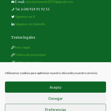
E-mail:
secretariasemh2019@gmail.com
Tel.
(+34) 924 91 92 55
Síguenos en X
Síguenos en LinkedIn
Textos legales
Aviso legal
Política de privacidad
Política de cookies
Utilizamos cookies para optimizar nuestro sitio web y nuestro servicio.
Acepto
Denegar
© 2019 Sociedad Española de Malherbología
Preferencias