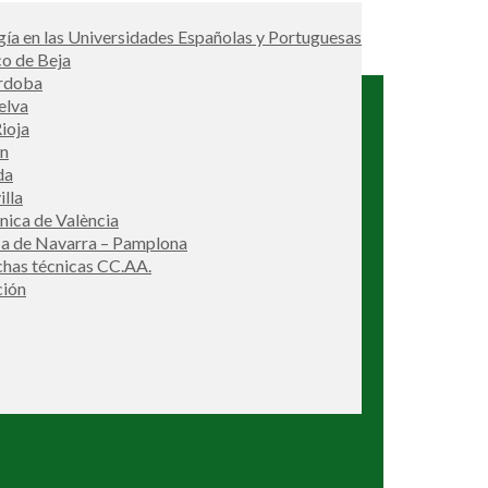
ía en las Universidades Españolas y Portuguesas
co de Beja
órdoba
elva
ioja
én
da
illa
cnica de València
ca de Navarra – Pamplona
ichas técnicas CC.AA.
ción