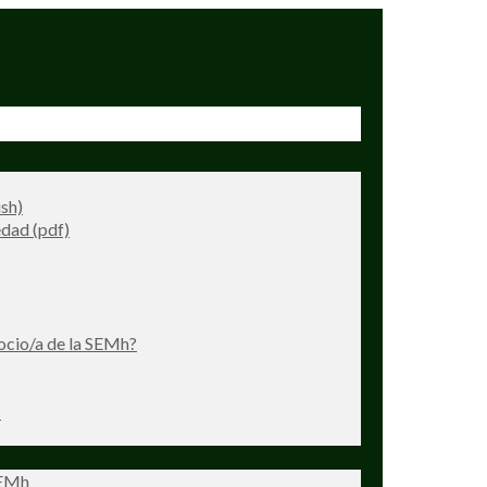
ish)
dad (pdf)
ocio/a de la SEMh?
s
SEMh