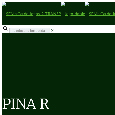
✕
PINA R