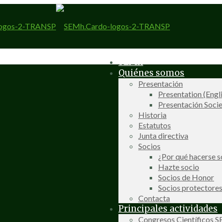
SEMh
Quiénes somos
Presentación
Presentation (Engl
Presentación Socie
Historia
Estatutos
Junta directiva
Socios
¿Por qué hacerse s
Hazte socio
Socios de Honor
Socios protectore
Contacta
Principales actividades
Congresos Científicos 