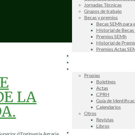
Jornadas Técnicas
Grupos de trabajo
Becas y premios
Becas SEMh para e
Historial de Beca
Premios SEMh
Historial de Prem
Premios Actas S
Noticias
Galería de fotos
Publicaciones
Propias
E
Boletines
Actas
DE LA
CPRH
Guía de Identifica
DA.
Calendarios
Otros
Revistas
Libros
Información de interés
uperior d’Enginyeria Agraria