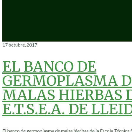
17 octubre, 2017
EL BANCO DE
GERMOPLASMA D
MALAS HIERBAS 
E.T.S.E.A. DE LLEI
El banco de germoplasma de malas hierbas de la Escola Técnica S