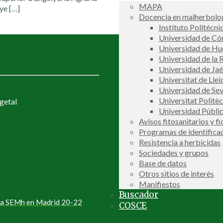
MAPA
uye
[…]
Docencia en malherbolog
Instituto Politécni
Universidad de C
Universidad de Hu
Universidad de la R
Universidad de Ja
Universitat de Llei
Universidad de Sev
Universitat Politè
getal
Universidad Públi
Avisos fitosanitarios y f
Programas de identifica
Resistencia a herbicidas
Sociedades y grupos
Base de datos
Otros sitios de interés
Manifiestos
Buscador
 la SEMh en Madrid 20-22
COSCE