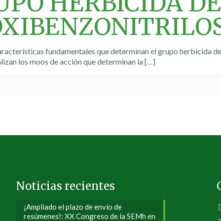
UPO HERBICIDA DE
XIBENZONITRILOS
aracterísticas fundamentales que determinan el grupo herbicida de 
alizan los moos de acción que determinan la
[…]
Noticias recientes
¡Ampliado el plazo de envío de
resúmenes!: XX Congreso de la SEMh en