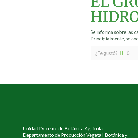
EL GR
HIDRO
Se informa sobre las c
Principialmente, se an
¿Te gustó?
0
Unidad Docente de Botánica Agrícola
Departamento de Producción Vegetal: Botánica y