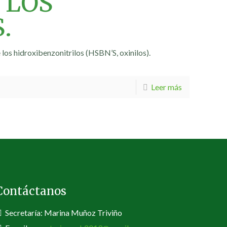
 LOS
.
los hidroxibenzonitrilos (HSBN’S, oxinilos).
Leer más
Contáctanos
Secretaría: Marina Muñoz Triviño