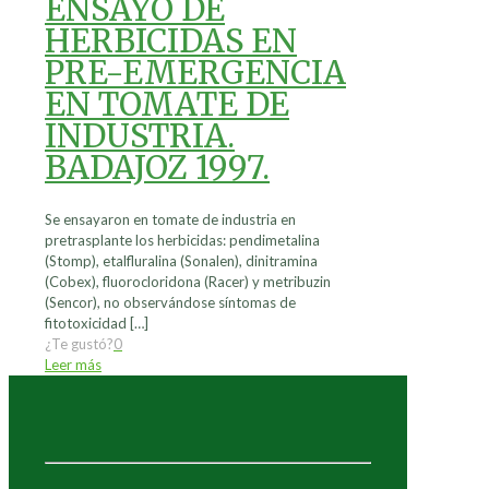
ENSAYO DE
HERBICIDAS EN
PRE-EMERGENCIA
EN TOMATE DE
INDUSTRIA.
BADAJOZ 1997.
Se ensayaron en tomate de industria en
pretrasplante los herbicidas: pendimetalina
(Stomp), etalfluralina (Sonalen), dinitramina
(Cobex), fluorocloridona (Racer) y metribuzin
(Sencor), no observándose síntomas de
fitotoxicidad
[…]
¿Te gustó?
0
Leer más