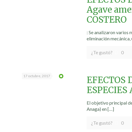
Agave ame
COSTERO
: Se analizaron varios
eliminación mecánica, 
¿Te gustó?
0
17 octubre, 2017
EFECTOS 
ESPECIES
El objetivo principal d
Anaga) en
[…]
¿Te gustó?
0