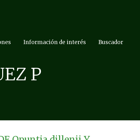
ones
Información de interés
Buscador
EZ P
Opuntia dillenii Y