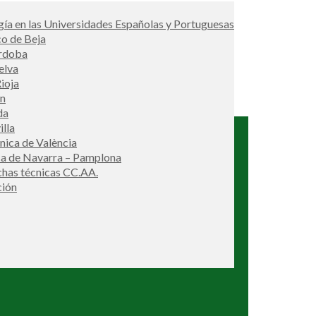
ía en las Universidades Españolas y Portuguesas
co de Beja
órdoba
elva
ioja
én
da
illa
cnica de València
ca de Navarra – Pamplona
ichas técnicas CC.AA.
ción