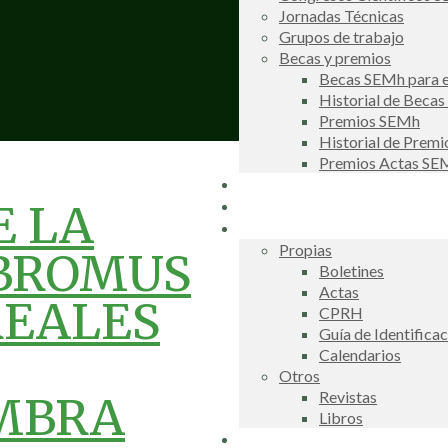
Jornadas Técnicas
Grupos de trabajo
Becas y premios
Becas SEMh para e
Historial de Beca
Premios SEMh
Historial de Prem
Premios Actas S
Noticias
Galería de fotos
E LA
Publicaciones
Propias
 BROMUS
Boletines
Actas
REALES
CPRH
Guía de Identifica
Calendarios
Otros
Revistas
EMBRA
Libros
Información de interés