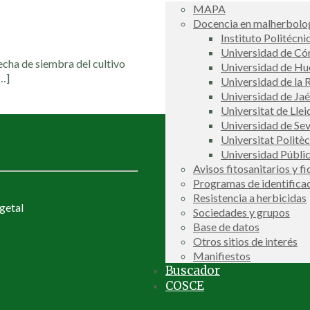
MAPA
Docencia en malherbolog
Instituto Politécni
Universidad de C
echa de siembra del cultivo
Universidad de Hu
…]
Universidad de la R
Universidad de Ja
Universitat de Llei
Universidad de Sev
Universitat Politè
Universidad Públi
Avisos fitosanitarios y f
Programas de identifica
Resistencia a herbicidas
getal
Sociedades y grupos
Base de datos
Otros sitios de interés
Manifiestos
Buscador
COSCE