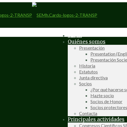
SEMh
Quiénes somos
Presentación
Presentation (Engl
Presentación Socie
Historia
Estatutos
Junta directiva
Socios
¿Por qué hacerse s
Hazte socio
Socios de Honor
Socios protectore
Contacta
Principales actividades
Congresos Científicos 