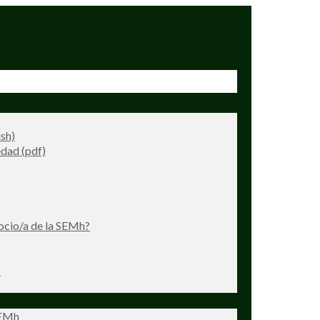
ish)
dad (pdf)
ocio/a de la SEMh?
s
SEMh