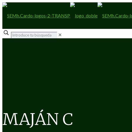
✕
MAJÁN C