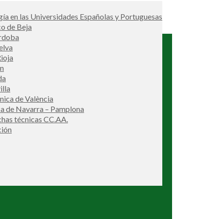
ía en las Universidades Españolas y Portuguesas
co de Beja
órdoba
elva
ioja
én
da
illa
cnica de València
ca de Navarra – Pamplona
ichas técnicas CC.AA.
ción