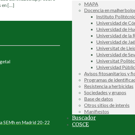
MAPA
s en
[…]
Docencia en malherbolog
Instituto Politécni
Universidad de C
Universidad de Hu
Universidad de la R
Universidad de Ja
Universitat de Llei
Universidad de Sev
Universitat Politè
getal
Universidad Públi
Avisos fitosanitarios y f
Programas de identifica
Resistencia a herbicidas
Sociedades y grupos
Base de datos
Otros sitios de interés
Manifiestos
Buscador
 la SEMh en Madrid 20-22
COSCE