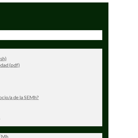
ish)
dad (pdf)
ocio/a de la SEMh?
s
SEMh