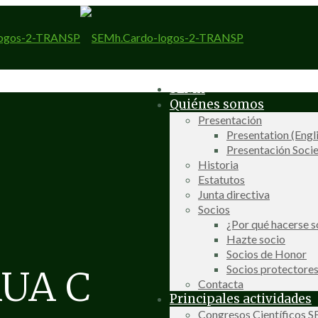
SEMh
Quiénes somos
Presentación
Presentation (Engl
Presentación Socie
Historia
Estatutos
Junta directiva
Socios
¿Por qué hacerse s
Hazte socio
Socios de Honor
Socios protectore
UA C
Contacta
Principales actividades
Congresos Científicos 