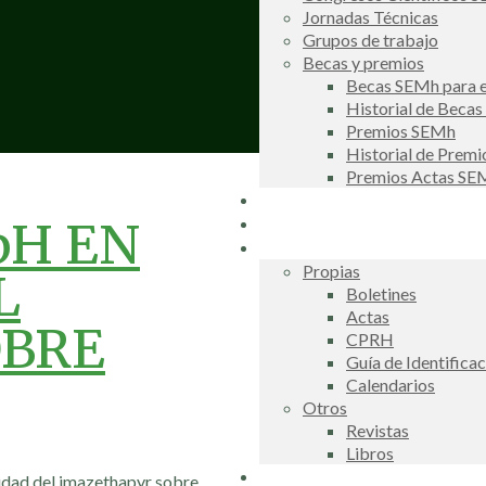
Jornadas Técnicas
Grupos de trabajo
Becas y premios
Becas SEMh para e
Historial de Beca
Premios SEMh
Historial de Prem
Premios Actas S
Noticias
Galería de fotos
pH EN
Publicaciones
Propias
L
Boletines
Actas
OBRE
CPRH
Guía de Identifica
Calendarios
Otros
Revistas
Libros
Información de interés
icidad del imazethapyr sobre