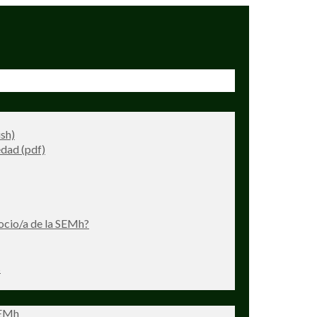
ish)
dad (pdf)
ocio/a de la SEMh?
s
SEMh