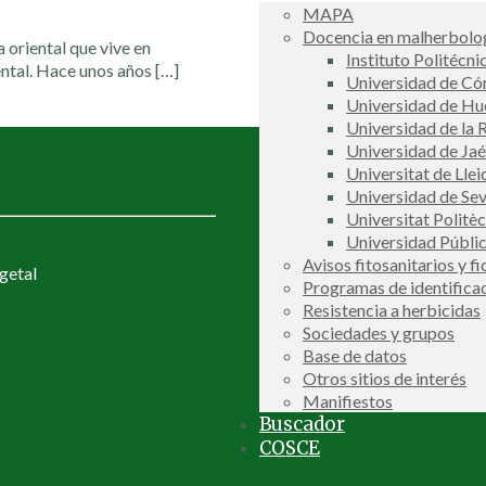
MAPA
Docencia en malherbolog
 oriental que vive en
Instituto Politécni
ntal. Hace unos años
[…]
Universidad de C
Universidad de Hu
Universidad de la R
Universidad de Ja
Universitat de Llei
Universidad de Sev
Universitat Politè
Universidad Públi
Avisos fitosanitarios y f
getal
Programas de identifica
Resistencia a herbicidas
Sociedades y grupos
Base de datos
Otros sitios de interés
Manifiestos
Buscador
COSCE