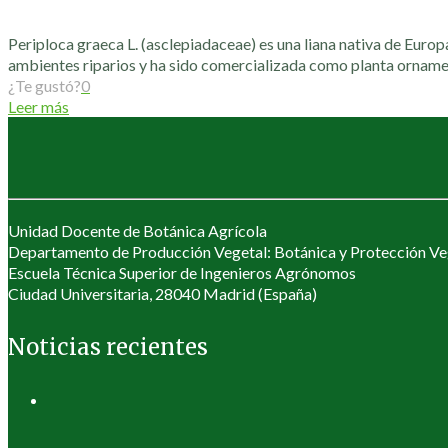
Periploca graeca L. (asclepiadaceae) es una liana nativa de Europa
ambientes riparios y ha sido comercializada como planta orname
¿Te gustó?
0
Leer más
Unidad Docente de Botánica Agrícola
Departamento de Producción Vegetal: Botánica y Protección Ve
Escuela Técnica Superior de Ingenieros Agrónomos
Ciudad Universitaria, 28040 Madrid (España)
Noticias recientes