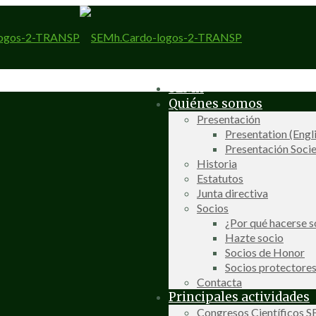
SEMh
Quiénes somos
Presentación
Presentation (Engl
Presentación Socie
Historia
Estatutos
Junta directiva
Socios
¿Por qué hacerse s
Hazte socio
Socios de Honor
Socios protectore
Contacta
Principales actividades
Congresos Científicos 