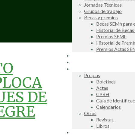
Jornadas Técnicas
Grupos de trabajo
Becas y premios
Becas SEMh para e
Historial de Beca
Premios SEMh
Historial de Prem
Premios Actas S
Noticias
Galería de fotos
TO
Publicaciones
Propias
PLOCA
Boletines
Actas
UES DE
CPRH
Guía de Identifica
SEGRE
Calendarios
Otros
Revistas
Libros
Información de interés