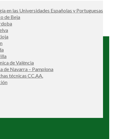
ía en las Universidades Españolas y Portuguesas
co de Beja
órdoba
elva
ioja
én
da
illa
cnica de València
ca de Navarra – Pamplona
ichas técnicas CC.AA.
ción