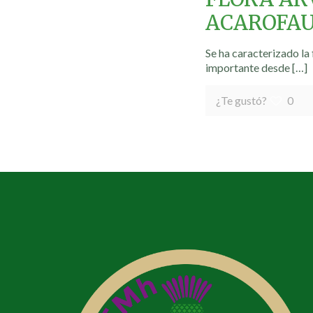
ACAROFAU
Se ha caracterizado la
importante desde
[…]
¿Te gustó?
0