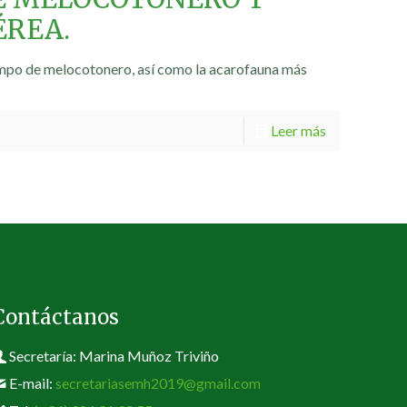
ÉREA.
campo de melocotonero, así como la acarofauna más
Leer más
Contáctanos
Secretaría: Marina Muñoz Triviño
E-mail:
secretariasemh2019@gmail.com